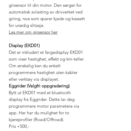
girsensor til din motor. Den sørger for
automatisk avlasting av drivverket ved
giring, noe som sparer kjede og kassett
for unødig slitasje.
Les mer om girsensor her
Display (EKD01)
Det er inkludert et fargedisplay EKD01
som viser hastighet, effekt og km-teller.
Om ønskelig kan du enkelt
programmere hastighet uten kabler
eller verktøy via displayet.
Eggrider (Valgfri oppgradering)
Bytt ut EKD01 med et bluetooth
display fra Eggrider. Dette lar deg
programmere motor parametere via
app. Her har du mulighet for to
kjøreprofiler (Road/Offroad).
Pris +500,-