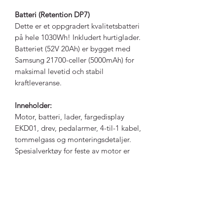
Batteri (Retention DP7)
Dette er et oppgradert kvalitetsbatteri
på hele 1030Wh! Inkludert hurtiglader.
Batteriet (52V 20Ah) er bygget med
Samsung 21700-celler (5000mAh) for
maksimal levetid och stabil
kraftleveranse.
Inneholder:
Motor, batteri, lader, fargedisplay
EKD01, drev, pedalarmer, 4-til-1 kabel,
tommelgass og monteringsdetaljer.
Spesialverktøy for feste av motor er
inkludert.
-Lovlighet:
Det er kun tillatt med
maksimalt 250W nominell effekt og
assistanse begrenset til 25 km/t på
offentlig vei, gang- og sykkelstier. Hvis