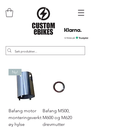
Ny!
Bafang motor
Bafang M500,
monteringsverkt
M600 og M620
øy hylse
drevmutter