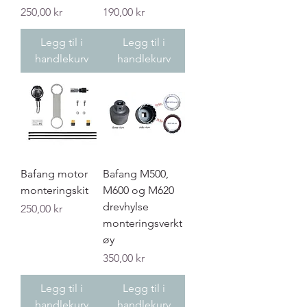
Pris
Pris
250,00 kr
190,00 kr
Legg til i
Legg til i
handlekurv
handlekurv
Bafang motor
Bafang M500,
monteringskit
M600 og M620
drevhylse
Pris
250,00 kr
monteringsverkt
øy
Pris
350,00 kr
Legg til i
Legg til i
handlekurv
handlekurv