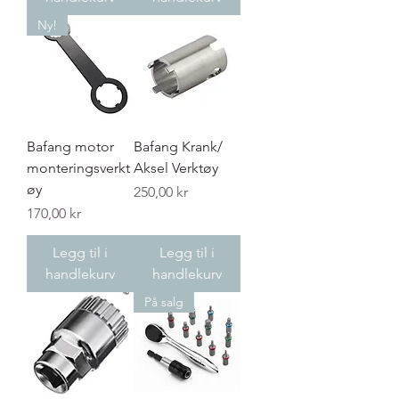
Ny!
Bafang motor
Bafang Krank/
monteringsverkt
Aksel Verktøy
øy
Pris
250,00 kr
Pris
170,00 kr
Legg til i
Legg til i
handlekurv
handlekurv
På salg