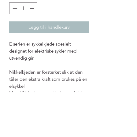
Legg til i handlekurv
E serien er sykkelkjede spesielt
designet for elektriske sykler med
utvendig gir.
Nikkelkjeden er forsterket slik at den
tåler den ekstra kraft som brukes på en
elsykkel
Med 136 ledd passer kjeden praktisk
talt alle sykler.
Kan forkortes ved behov
Produsent : Ztto
Inkludert kjedelås
Valg: 8-delt, 9-delt , 12-delt eller 10-
delt bak kassett