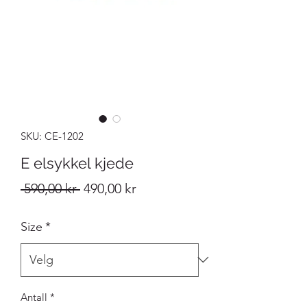
SKU: CE-1202
E elsykkel kjede
Vanlig
Salgspris
 590,00 kr 
490,00 kr
pris
Size
*
Antall
*