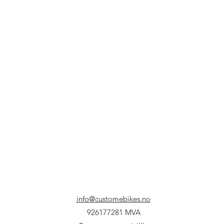
info@customebikes.no
926177281 MVA