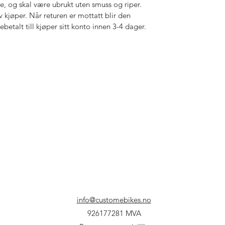
je, og skal være ubrukt uten smuss og riper.
v kjøper. Når returen er mottatt blir den
ebetalt till kjøper sitt konto innen 3-4 dager.
info@customebikes.no
926177281 MVA