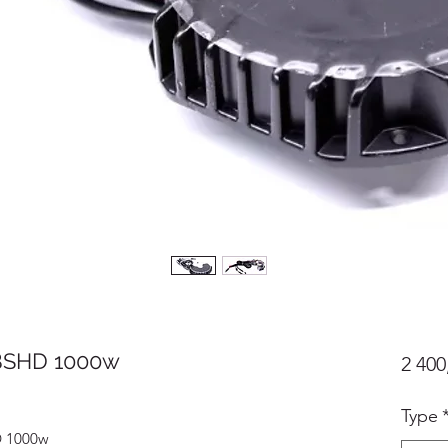
BBSHD 1000w
2 400
Type
D 1000w